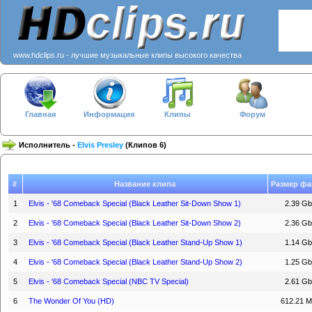
www.hdclips.ru - лучшие музыкальные клипы высокого качества
Главная
Информация
Клипы
Форум
Исполнитель -
Elvis Presley
(Клипов 6)
#
Название клипа
Размер фа
1
Elvis - '68 Comeback Special (Black Leather Sit-Down Show 1)
2.39 Gb
2
Elvis - '68 Comeback Special (Black Leather Sit-Down Show 2)
2.36 Gb
3
Elvis - '68 Comeback Special (Black Leather Stand-Up Show 1)
1.14 Gb
4
Elvis - '68 Comeback Special (Black Leather Stand-Up Show 2)
1.25 Gb
5
Elvis - '68 Comeback Special (NBC TV Special)
2.61 Gb
6
The Wonder Of You (HD)
612.21 