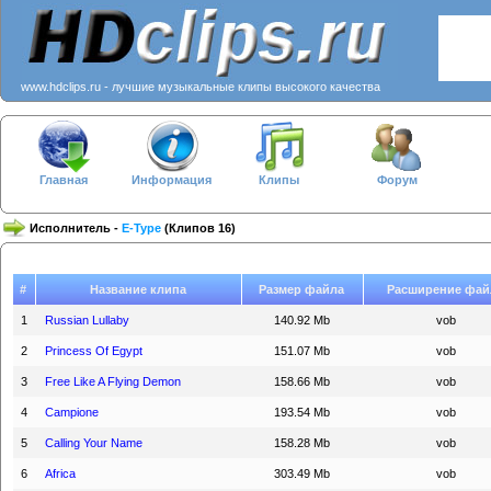
www.hdclips.ru - лучшие музыкальные клипы высокого качества
Главная
Информация
Клипы
Форум
Исполнитель -
E-Type
(Клипов 16)
#
Название клипа
Размер файла
Расширение фай
1
Russian Lullaby
140.92 Mb
vob
2
Princess Of Egypt
151.07 Mb
vob
3
Free Like A Flying Demon
158.66 Mb
vob
4
Campione
193.54 Mb
vob
5
Calling Your Name
158.28 Mb
vob
6
Africa
303.49 Mb
vob