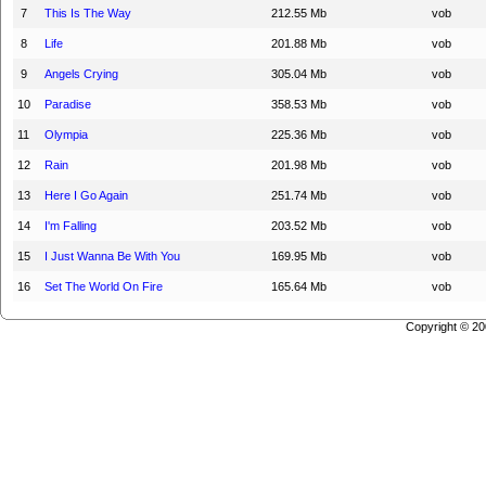
7
This Is The Way
212.55 Mb
vob
8
Life
201.88 Mb
vob
9
Angels Crying
305.04 Mb
vob
10
Paradise
358.53 Mb
vob
11
Olympia
225.36 Mb
vob
12
Rain
201.98 Mb
vob
13
Here I Go Again
251.74 Mb
vob
14
I'm Falling
203.52 Mb
vob
15
I Just Wanna Be With You
169.95 Mb
vob
16
Set The World On Fire
165.64 Mb
vob
Copyright © 2