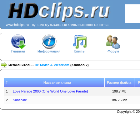
www.hdclips.ru - лучшие музыкальные клипы высокого качества
Главная
Информация
Клипы
Форум
Исполнитель -
Dr. Motte & WestBam
(Клипов 2)
#
Название клипа
Размер файла
Р
1
Love Parade 2000 (One World One Love Parade)
198.7 Mb
2
Sunshine
186.75 Mb
Copyright © 2