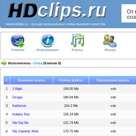
www.hdclips.ru - лучшие музыкальные клипы высокого качества
Главная
Информация
Клипы
Форум
Исполнитель -
Doda
(Клипов 9)
#
Название клипа
Размер файла
Расширение файла
1
2 Bajki
158.05 Mb
vob
2
Dzaga
180.94 Mb
vob
3
Katharsis
154.2 Mb
vob
4
Kolejny Raz
155.24 Mb
vob
5
Nie Daj Sie
131.74 Mb
vob
6
Nie Zawiedz Mnie
170.75 Mb
vob