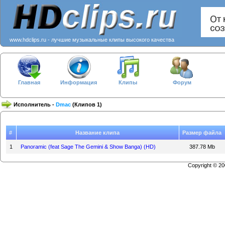
www.hdclips.ru - лучшие музыкальные клипы высокого качества
Главная
Информация
Клипы
Форум
Исполнитель -
Dmac
(Клипов 1)
#
Название клипа
Размер файла
1
Panoramic (feat Sage The Gemini & Show Banga) (HD)
387.78 Mb
Copyright © 2