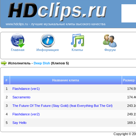
www.hdclips.ru - лучшие музыкальные клипы высокого качества
Главная
Информация
Клипы
Форум
Исполнитель -
Deep Dish
(Клипов 5)
#
Название клипа
Размер
1
Flashdance (ver1)
174.5
2
Sacramento
174.4
3
The Future Of The Future (Stay Gold) (feat Everything But The Girl)
243.1
4
Flashdance (ver2)
249.1
5
Say Hello
169.1
Copyright © 2