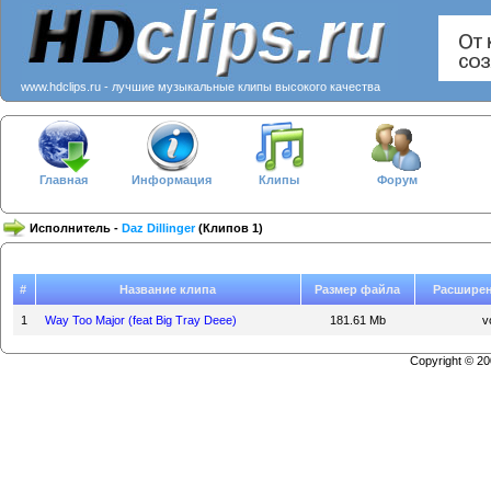
www.hdclips.ru - лучшие музыкальные клипы высокого качества
Главная
Информация
Клипы
Форум
Исполнитель -
Daz Dillinger
(Клипов 1)
#
Название клипа
Размер файла
Расшире
1
Way Too Major (feat Big Tray Deee)
181.61 Mb
v
Copyright © 2