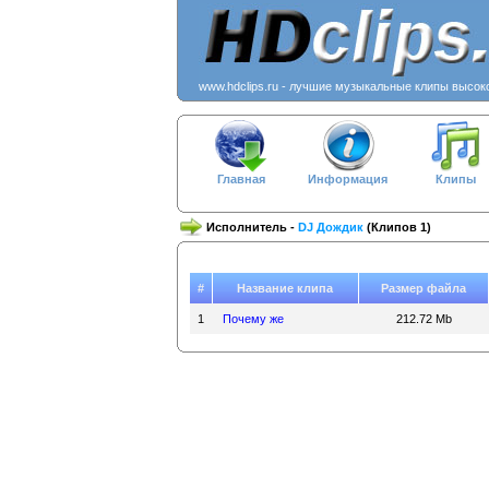
www.hdclips.ru - лучшие музыкальные клипы высок
Главная
Информация
Клипы
Исполнитель -
DJ Дождик
(Клипов 1)
#
Название клипа
Размер файла
1
Почему же
212.72 Mb