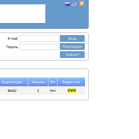
E-mail:
Вход
Регистрация
Пароль
Забыли?
Аудиокодек
Каналы
18+
Видео тип
liba52
2
Нет