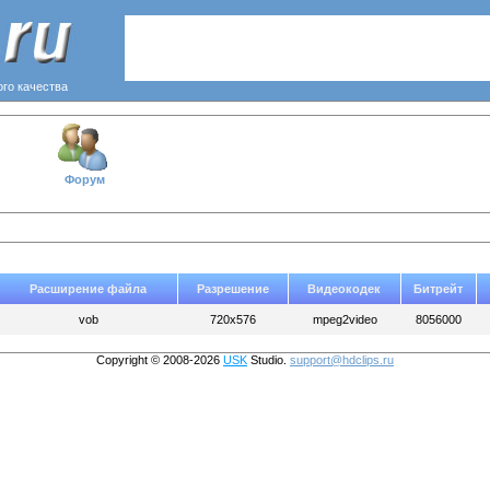
ого качества
Форум
Расширение файла
Разрешение
Видеокодек
Битрейт
vob
720x576
mpeg2video
8056000
Copyright © 2008-2026
USK
Studio.
support@hdclips.ru