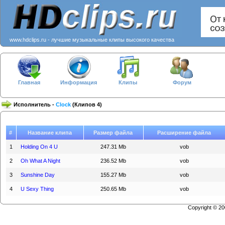
www.hdclips.ru - лучшие музыкальные клипы высокого качества
Главная
Информация
Клипы
Форум
Исполнитель -
Clock
(Клипов 4)
#
Название клипа
Размер файла
Расширение файла
1
Holding On 4 U
247.31 Mb
vob
2
Oh What A Night
236.52 Mb
vob
3
Sunshine Day
155.27 Mb
vob
4
U Sexy Thing
250.65 Mb
vob
Copyright © 2