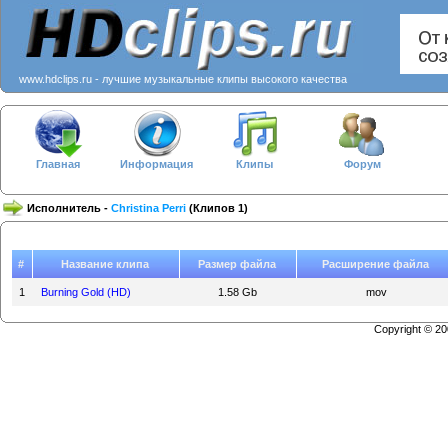
www.hdclips.ru - лучшие музыкальные клипы высокого качества
Главная
Информация
Клипы
Форум
Исполнитель -
Christina Perri
(Клипов 1)
#
Название клипа
Размер файла
Расширение файла
1
Burning Gold (HD)
1.58 Gb
mov
Copyright © 2