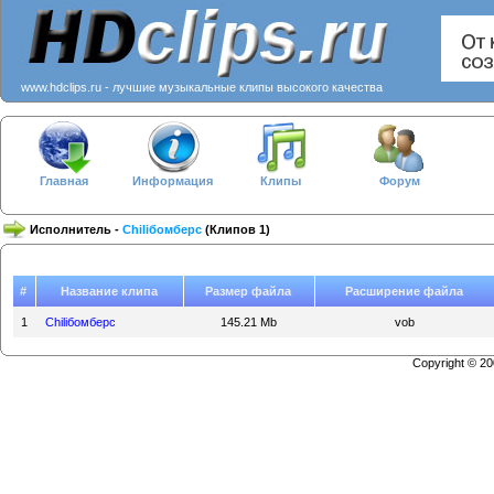
www.hdclips.ru - лучшие музыкальные клипы высокого качества
Главная
Информация
Клипы
Форум
Исполнитель -
Chiliбомберс
(Клипов 1)
#
Название клипа
Размер файла
Расширение файла
1
Chiliбомберс
145.21 Mb
vob
Copyright © 2