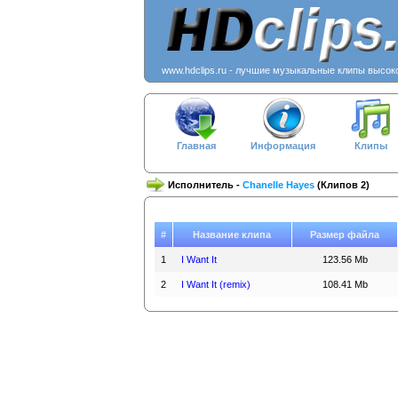
www.hdclips.ru - лучшие музыкальные клипы высок
Главная
Информация
Клипы
Исполнитель -
Chanelle Hayes
(Клипов 2)
#
Название клипа
Размер файла
1
I Want It
123.56 Mb
2
I Want It (remix)
108.41 Mb