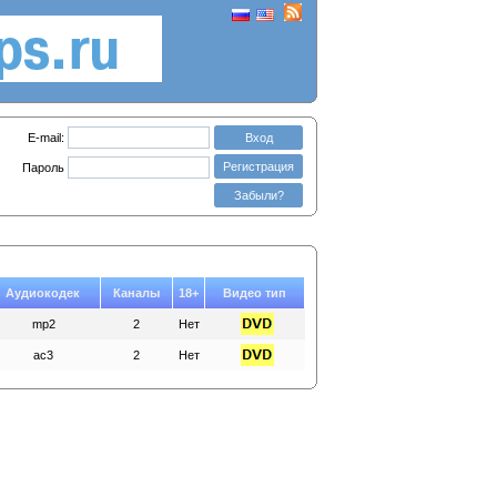
E-mail:
Вход
Регистрация
Пароль
Забыли?
Аудиокодек
Каналы
18+
Видео тип
mp2
2
Нет
ac3
2
Нет