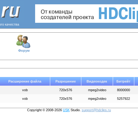
ого качества
Форум
Расширение файла
Разрешение
Видеокодек
Битрейт
vob
720x576
mpeg2video
8000000
vob
720x576
mpeg2video
5257922
Copyright © 2008-2026
USK
Studio.
support@hdclips.ru