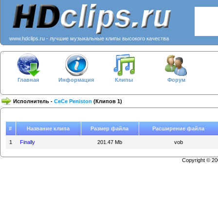
www.hdclips.ru - лучшие музыкальные клипы высокого качества
Главная
Информация
Клипы
Форум
Исполнитель -
CeCe Peniston
(Клипов 1)
#
Название клипа
Размер файла
Расширение файла
1
Finally
201.47 Mb
vob
Copyright © 2