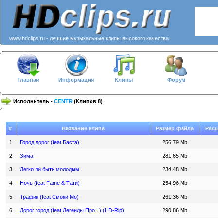
www.hdclips.ru - лучшие музыкальные клипы высокого качества
Главная
Информация
Клипы
Форум
Исполнитель -
CENTR
(Клипов 8)
#
Название клипа
Размер файла
Рас
1
Город дорог (feat Баста)
256.79 Mb
2
Зима
281.65 Mb
3
Легко ли быть молодым
234.48 Mb
4
Ночь (feat Fame & Тати)
254.96 Mb
5
Трафик (feat Смоки Мо)
261.36 Mb
6
Дорог город (feat Легенды Про...) (HD-Rip)
290.86 Mb