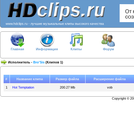
www.hdclips.ru - лучшие музыкальные клипы высокого качества
Главная
Информация
Клипы
Форум
Исполнитель -
Bro'Sis
(Клипов 1)
#
Название клипа
Размер файла
Расширение файла
1
Hot Temptation
200.27 Mb
vob
Copyright © 2