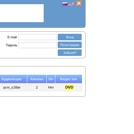
E-mail:
Вход
Регистрация
Пароль
Забыли?
Аудиокодек
Каналы
18+
Видео тип
pcm_s16be
2
Нет