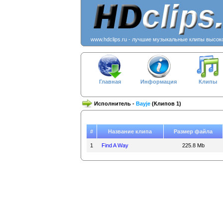
www.hdclips.ru - лучшие музыкальные клипы высок
Главная
Информация
Клипы
Исполнитель -
Bayje
(Клипов 1)
#
Название клипа
Размер файла
1
Find A Way
225.8 Mb