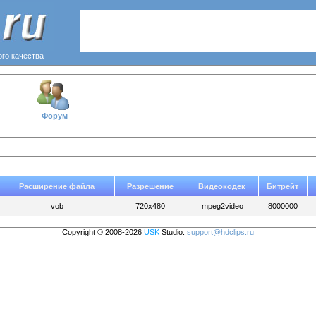
ого качества
Форум
Расширение файла
Разрешение
Видеокодек
Битрейт
vob
720x480
mpeg2video
8000000
Copyright © 2008-2026
USK
Studio.
support@hdclips.ru