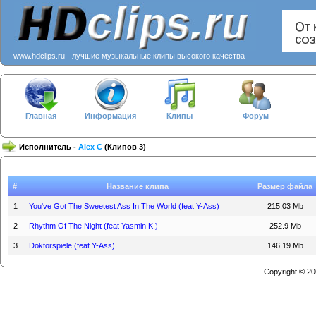
www.hdclips.ru - лучшие музыкальные клипы высокого качества
Главная
Информация
Клипы
Форум
Исполнитель -
Alex C
(Клипов 3)
#
Название клипа
Размер файла
1
You've Got The Sweetest Ass In The World (feat Y-Ass)
215.03 Mb
2
Rhythm Of The Night (feat Yasmin K.)
252.9 Mb
3
Doktorspiele (feat Y-Ass)
146.19 Mb
Copyright © 2