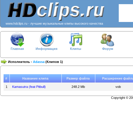
www.hdclips.ru - лучшие музыкальные клипы высокого качества
Главная
Информация
Клипы
Форум
Исполнитель -
Adassa
(Клипов 1)
#
Название клипа
Размер файла
Расширение файл
1
Kamasutra (feat Pitbull)
248.2 Mb
vob
Copyright © 2