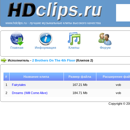
www.hdclips.ru - лучшие музыкальные клипы высокого качества
Главная
Информация
Клипы
Форум
Исполнитель -
2 Brothers On The 4th Floor
(Клипов 2)
#
Название клипа
Размер файла
Расширение фай
1
Fairytales
167.21 Mb
vob
2
Dreams (Will Come Alive)
184.71 Mb
vob
Copyright © 2