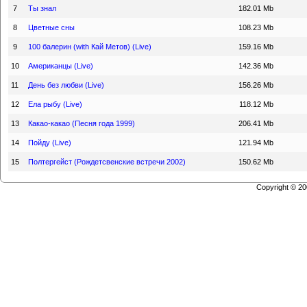
7
Ты знал
182.01 Mb
8
Цветные сны
108.23 Mb
9
100 балерин (with Кай Метов) (Live)
159.16 Mb
10
Американцы (Live)
142.36 Mb
11
День без любви (Live)
156.26 Mb
12
Ела рыбу (Live)
118.12 Mb
13
Какао-какао (Песня года 1999)
206.41 Mb
14
Пойду (Live)
121.94 Mb
15
Полтергейст (Рождетсвенские встречи 2002)
150.62 Mb
Copyright © 2