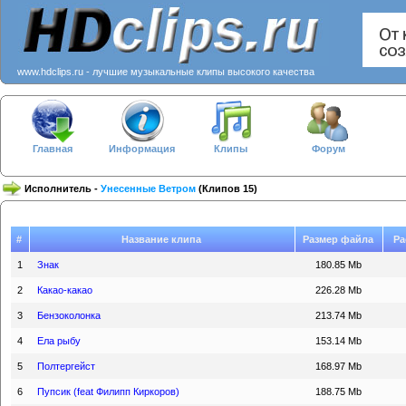
www.hdclips.ru - лучшие музыкальные клипы высокого качества
Главная
Информация
Клипы
Форум
Исполнитель -
Унесенные Ветром
(Клипов 15)
#
Название клипа
Размер файла
Ра
1
Знак
180.85 Mb
2
Какао-какао
226.28 Mb
3
Бензоколонка
213.74 Mb
4
Ела рыбу
153.14 Mb
5
Полтергейст
168.97 Mb
6
Пупсик (feat Филипп Киркоров)
188.75 Mb