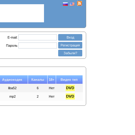
E-mail:
Вход
Регистрация
Пароль
Забыли?
Аудиокодек
Каналы
18+
Видео тип
liba52
6
Нет
mp2
2
Нет