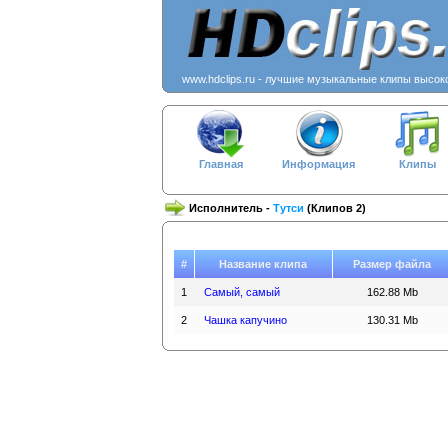
www.hdclips.ru - лучшие музыкальные клипы высок
Главная
Информация
Клипы
Исполнитель -
Тутси
(Клипов 2)
#
Название клипа
Размер файла
1
Самый, самый
162.88 Mb
2
Чашка капучино
130.31 Mb