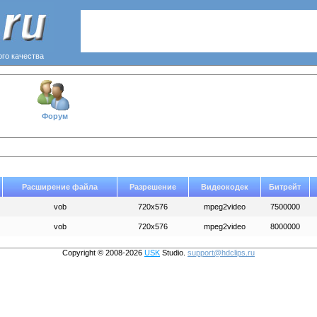
ого качества
Форум
Расширение файла
Разрешение
Видеокодек
Битрейт
vob
720x576
mpeg2video
7500000
vob
720x576
mpeg2video
8000000
Copyright © 2008-2026
USK
Studio.
support@hdclips.ru