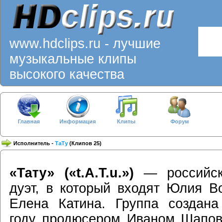
www.hdclips.ru - лучшие
музыкальные клипы
высокого качества
Главная
Информация
Клипы
Форум
Исполнитель -
ТаТу
(Клипов 25)
«Тату» («t.A.T.u.»)
— российск
дуэт, в который входят Юлия В
Елена Катина. Группа создан
году продюсером Иваном Шапо