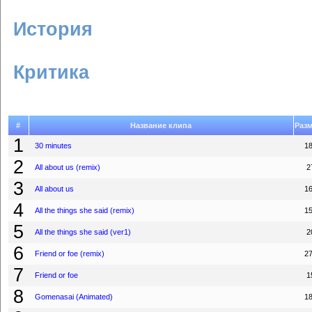
История
Критика
#
Название клипа
Раз
1
30 minutes
1
2
All about us (remix)
2
3
All about us
1
4
All the things she said (remix)
1
5
All the things she said (ver1)
2
6
Friend or foe (remix)
2
7
Friend or foe
1
8
Gomenasai (Animated)
1