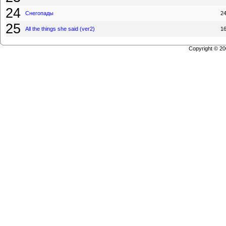
24
Снегопады
2
25
All the things she said (ver2)
1
Copyright © 2