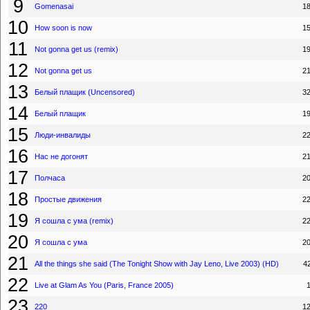
9
Gomenasai
1
10
How soon is now
1
11
Not gonna get us (remix)
1
12
Not gonna get us
2
13
Белый плащик (Uncensored)
3
14
Белый плащик
1
15
Люди-инвалиды
2
16
Нас не догонят
2
17
Полчаса
2
18
Простые движения
2
19
Я сошла с ума (remix)
2
20
Я сошла с ума
2
21
All the things she said (The Tonight Show with Jay Leno, Live 2003) (HD)
4
22
Live at Glam As You (Paris, France 2005)
23
220
1