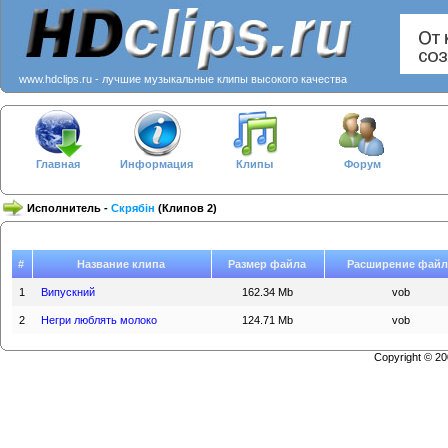
www.hdclips.ru - лучшие музыкальные клипы высокого качества
Главная
Информация
Клипы
Форум
Исполнитель -
Скрябiн
(Клипов 2)
#
Название клипа
Размер файла
Расширение файл
1
Випускний
162.34 Mb
vob
2
Негри люблять молоко
124.71 Mb
vob
Copyright © 2