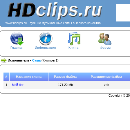
www.hdclips.ru - лучшие музыкальные клипы высокого качества
Главная
Информация
Клипы
Форум
Исполнитель -
Саша
(Клипов 1)
#
Название клипа
Размер файла
Расширение файла
1
Мой бог
171.22 Mb
vob
Copyright © 2