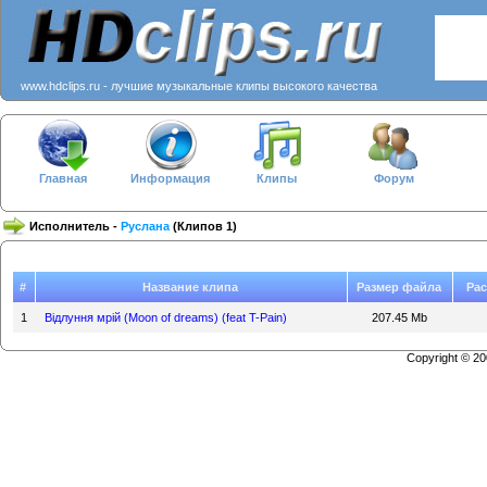
www.hdclips.ru - лучшие музыкальные клипы высокого качества
Главная
Информация
Клипы
Форум
Исполнитель -
Руслана
(Клипов 1)
#
Название клипа
Размер файла
Ра
1
Вiдлуння мрiй (Moon of dreams) (feat T-Pain)
207.45 Mb
Copyright © 2