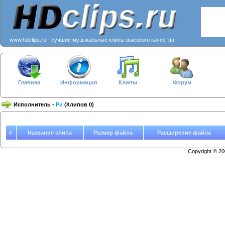
www.hdclips.ru - лучшие музыкальные клипы высокого качества
Главная
Информация
Клипы
Форум
Исполнитель -
Ри
(Клипов 0)
#
Название клипа
Размер файла
Расширение файла
Copyright © 2