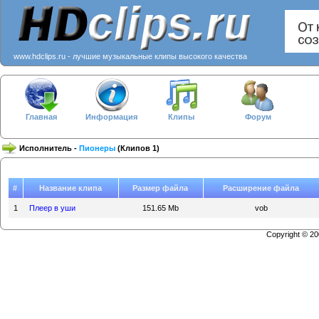
www.hdclips.ru - лучшие музыкальные клипы высокого качества
Главная
Информация
Клипы
Форум
Исполнитель -
Пионеры
(Клипов 1)
#
Название клипа
Размер файла
Расширение файла
1
Плеер в уши
151.65 Mb
vob
Copyright © 2