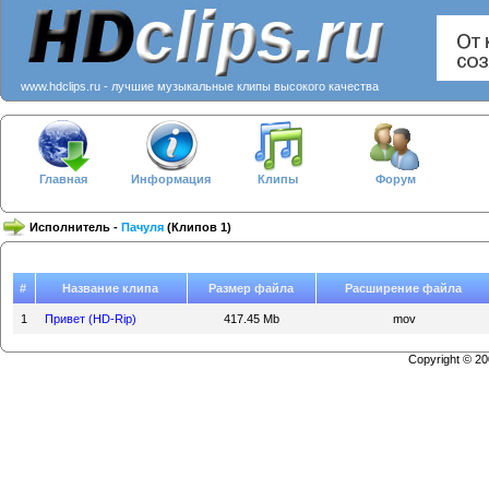
www.hdclips.ru - лучшие музыкальные клипы высокого качества
Главная
Информация
Клипы
Форум
Исполнитель -
Пачуля
(Клипов 1)
#
Название клипа
Размер файла
Расширение файла
1
Привет (HD-Rip)
417.45 Mb
mov
Copyright © 2