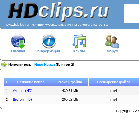
www.hdclips.ru - лучшие музыкальные клипы высокого качества
Главная
Информация
Клипы
Форум
Исполнитель -
Нико Неман
(Клипов 2)
#
Название клипа
Размер файла
Расширение файла
1
Улетаю (HD)
430.71 Mb
mp4
2
Другой (HD)
205.82 Mb
mp4
Copyright © 2