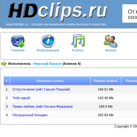
www.hdclips.ru - лучшие музыкальные клипы высокого качества
Главная
Информация
Клипы
Форум
Исполнитель -
Николай Басков
(Клипов 4)
#
Название клипа
Размер файла
Расши
1
Отпусти меня (with Таисия Повалий)
166.01 Mb
2
Тебе одной
142.46 Mb
3
Права любовь (with Оксана Фёдорова)
189.5 Mb
4
Натуральный блондин
262.93 Mb
Copyright © 2