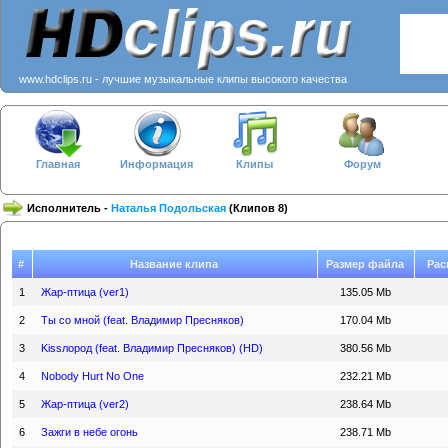
www.hdclips.ru - лучшие музыкальные клипы высокого качества
Главная
Информация
Клипы
Форум
Исполнитель -
Наталья Подольская
(Клипов 8)
#
Название клипа
Размер файла
Рас
1
Жар-птица (ver1)
135.05 Mb
2
Ты со мной (feat. Владимир Пресняков)
170.04 Mb
3
Kissлород (feat. Владимир Пресняков) (HD)
380.56 Mb
4
Nobody Hurt No One
232.21 Mb
5
Жар-птица (ver2)
238.64 Mb
6
Зажги в небе огонь
238.71 Mb