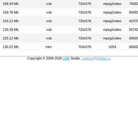
168.34 Mb
vob
720x576
mpeg2video
7606
169.78 Mb
vob
720x576
mpeg2video
6945
103.12 Mb
vob
720x576
mpeg2video
4227
130.39 Mb
vob
720x576
mpeg2video
5574
233.12 Mb
vob
720x576
mpeg2video
9050
130.22 Mb
mkv
704x576
h264
6660
Copyright © 2008-2026
USK
Studio.
support@hdclips.ru