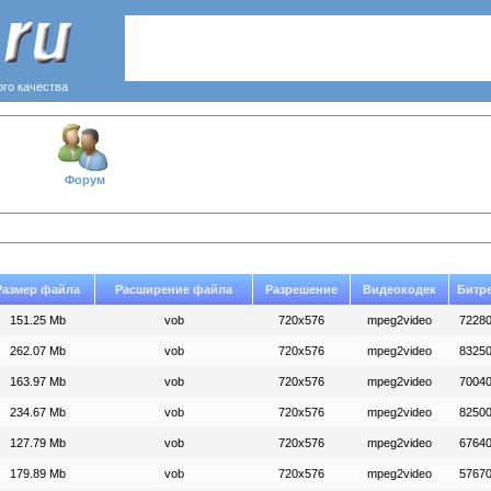
ого качества
Форум
Размер файла
Расширение файла
Разрешение
Видеокодек
Битр
151.25 Mb
vob
720x576
mpeg2video
7228
262.07 Mb
vob
720x576
mpeg2video
8325
163.97 Mb
vob
720x576
mpeg2video
7004
234.67 Mb
vob
720x576
mpeg2video
8250
127.79 Mb
vob
720x576
mpeg2video
6764
179.89 Mb
vob
720x576
mpeg2video
5767