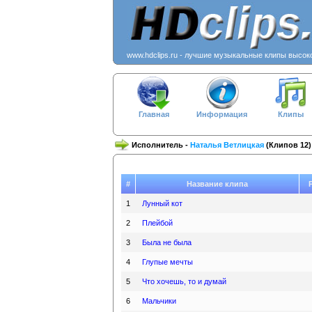
www.hdclips.ru - лучшие музыкальные клипы высок
Главная
Информация
Клипы
Исполнитель -
Наталья Ветлицкая
(Клипов 12)
#
Название клипа
1
Лунный кот
2
Плейбой
3
Была не была
4
Глупые мечты
5
Что хочешь, то и думай
6
Мальчики