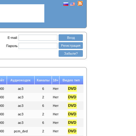
E-mail:
Вход
Регистрация
Пароль
Забыли?
ейт
Аудиокодек
Каналы
18+
Видео тип
000
ac3
6
Нет
000
ac3
2
Нет
000
ac3
6
Нет
000
ac3
2
Нет
000
ac3
6
Нет
000
pcm_dvd
2
Нет