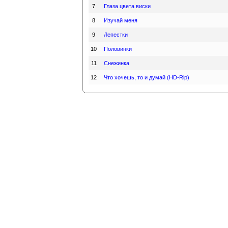
7
Глаза цвета виски
8
Изучай меня
9
Лепестки
10
Половинки
11
Снежинка
12
Что хочешь, то и думай (HD-Rip)