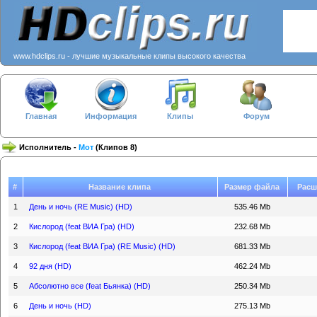
www.hdclips.ru - лучшие музыкальные клипы высокого качества
Главная
Информация
Клипы
Форум
Исполнитель -
Мот
(Клипов 8)
#
Название клипа
Размер файла
Расш
1
День и ночь (RE Music) (HD)
535.46 Mb
2
Кислород (feat ВИА Гра) (HD)
232.68 Mb
3
Кислород (feat ВИА Гра) (RE Music) (HD)
681.33 Mb
4
92 дня (HD)
462.24 Mb
5
Абсолютно все (feat Бьянка) (HD)
250.34 Mb
6
День и ночь (HD)
275.13 Mb