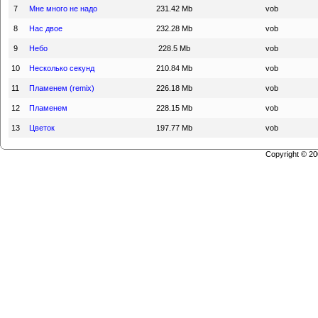
7
Мне много не надо
231.42 Mb
vob
8
Нас двое
232.28 Mb
vob
9
Небо
228.5 Mb
vob
10
Несколько секунд
210.84 Mb
vob
11
Пламенем (remix)
226.18 Mb
vob
12
Пламенем
228.15 Mb
vob
13
Цветок
197.77 Mb
vob
Copyright © 2