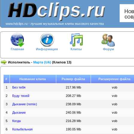
www.hdclips.ru - лучшие музыкальные клипы высокого качества
Главная
Информация
Клипы
Форум
Исполнитель -
Марта (UA)
(Клипов 13)
#
Название клипа
Размер файла
Расширение файла
1
Без тебя
217.96 Mb
vob
2
Буду твоей
208.27 Mb
vob
3
Дыхание (remix)
238.09 Mb
vob
4
Дыхание
240.06 Mb
vob
5
Когда
216.28 Mb
vob
6
Колыбельная
190.05 Mb
vob