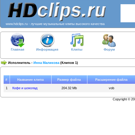
www.hdclips.ru - лучшие музыкальные клипы высокого качества
Главная
Информация
Клипы
Форум
Исполнитель -
Инна Маликова
(Клипов 1)
#
Название клипа
Размер файла
Расширение файла
1
Кофе и шоколад
204.32 Mb
vob
Copyright © 2