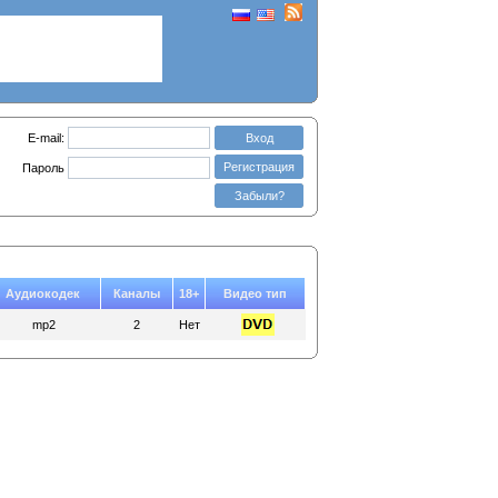
E-mail:
Вход
Регистрация
Пароль
Забыли?
Аудиокодек
Каналы
18+
Видео тип
mp2
2
Нет