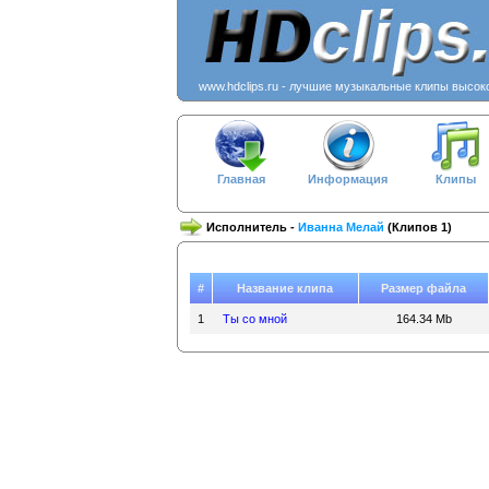
www.hdclips.ru - лучшие музыкальные клипы высок
Главная
Информация
Клипы
Исполнитель -
Иванна Мелай
(Клипов 1)
#
Название клипа
Размер файла
1
Ты со мной
164.34 Mb