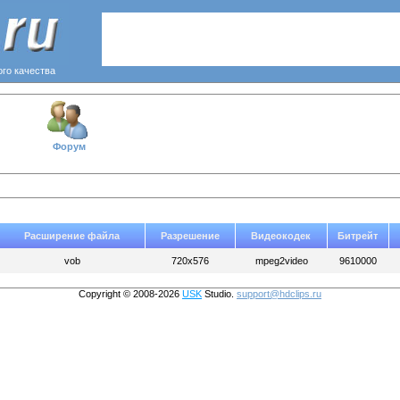
ого качества
Форум
Расширение файла
Разрешение
Видеокодек
Битрейт
vob
720x576
mpeg2video
9610000
Copyright © 2008-2026
USK
Studio.
support@hdclips.ru