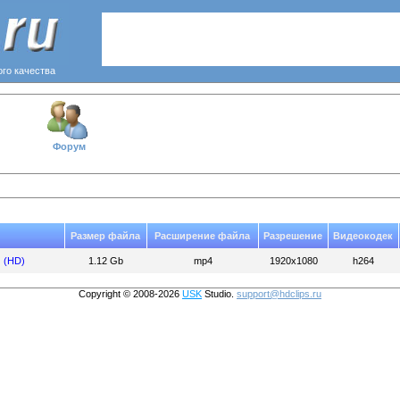
ого качества
Форум
Размер файла
Расширение файла
Разрешение
Видеокодек
) (HD)
1.12 Gb
mp4
1920x1080
h264
Copyright © 2008-2026
USK
Studio.
support@hdclips.ru