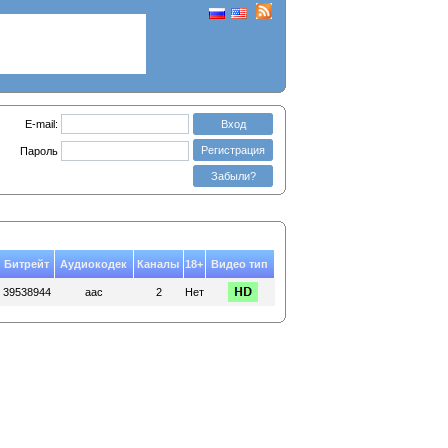
E-mail:
Вход
Регистрация
Пароль
Забыли?
Битрейт
Аудиокодек
Каналы
18+
Видео тип
39538944
aac
2
Нет