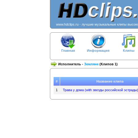
www.hdclips.ru - лучшие музыкальные клипы высок
Главная
Информация
Клипы
Исполнитель -
Земляне
(Клипов 1)
#
Название клипа
1
Трава у дома (with звезды российской эстрады