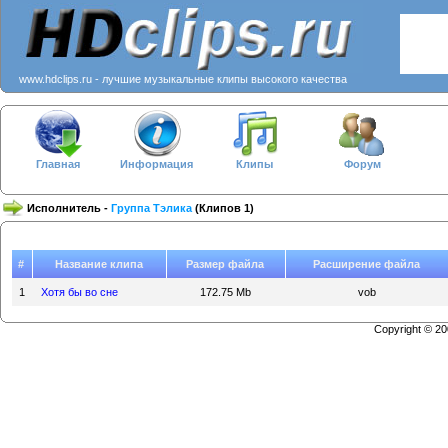
www.hdclips.ru - лучшие музыкальные клипы высокого качества
Главная
Информация
Клипы
Форум
Исполнитель -
Группа Тэлика
(Клипов 1)
#
Название клипа
Размер файла
Расширение файла
1
Хотя бы во сне
172.75 Mb
vob
Copyright © 2