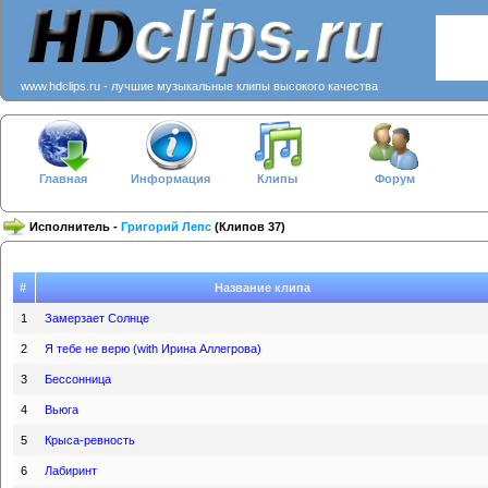
www.hdclips.ru - лучшие музыкальные клипы высокого качества
Главная
Информация
Клипы
Форум
Исполнитель -
Григорий Лепс
(Клипов 37)
#
Название клипа
1
Замерзает Солнце
2
Я тебе не верю (with Ирина Аллегрова)
3
Бессонница
4
Вьюга
5
Крыса-ревность
6
Лабиринт