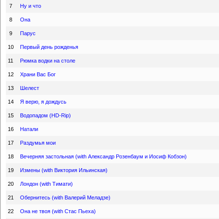
7
Ну и что
8
Она
9
Парус
10
Первый день рожденья
11
Рюмка водки на столе
12
Храни Вас Бог
13
Шелест
14
Я верю, я дождусь
15
Водопадом (HD-Rip)
16
Натали
17
Раздумья мои
18
Вечерняя застольная (with Александр Розенбаум и Иосиф Кобзон)
19
Измены (with Виктория Ильинская)
20
Лондон (with Тимати)
21
Обернитесь (with Валерий Меладзе)
22
Она не твоя (with Стас Пьеха)