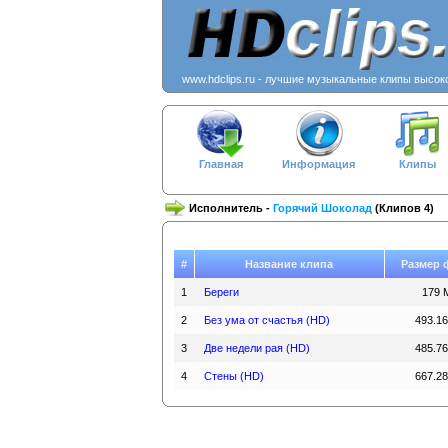
www.hdclips.ru - лучшие музыкальные клипы высок
Главная
Информация
Клипы
Исполнитель -
Горячий Шоколад
(Клипов 4)
#
Название клипа
Размер 
1
Береги
179 
2
Без ума от счастья (HD)
493.1
3
Две недели рая (HD)
485.7
4
Стены (HD)
667.2