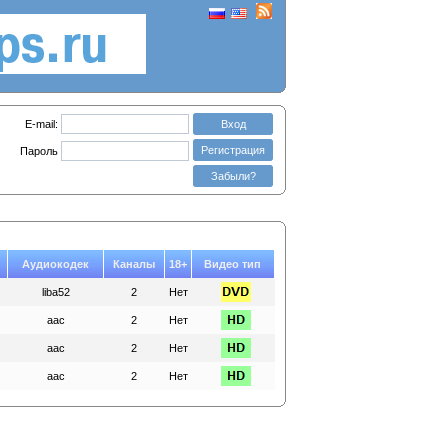
E-mail:
Вход
Регистрация
Пароль
Забыли?
Аудиокодек
Каналы
18+
Видео тип
liba52
2
Нет
aac
2
Нет
aac
2
Нет
aac
2
Нет