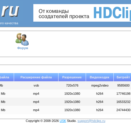
ого качества
Форум
файла
Расширение файла
Разрешение
Видеокодек
Битрейт
Mb
vob
720x576
mpeg2video
9585600
6 Mb
mp4
1920x1080
h264
17746198
6 Mb
mp4
1920x1080
h264
16533232
8 Mb
mp4
1920x1080
h264
24744430
Copyright © 2008-2026
USK
Studio.
support@hdclips.ru