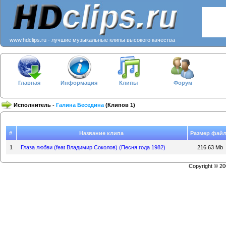
www.hdclips.ru - лучшие музыкальные клипы высокого качества
Главная
Информация
Клипы
Форум
Исполнитель -
Галина Беседина
(Клипов 1)
#
Название клипа
Размер фай
1
Глаза любви (feat Владимир Соколов) (Песня года 1982)
216.63 Mb
Copyright © 2