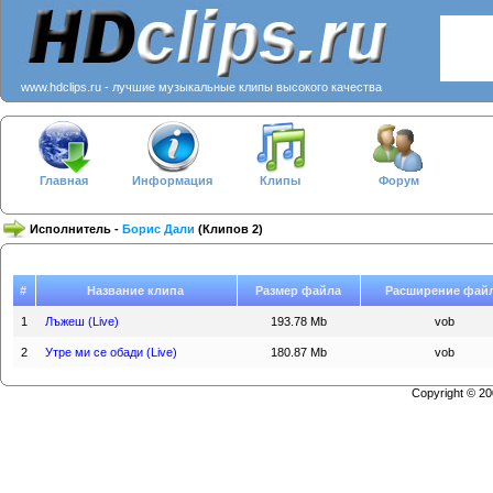
www.hdclips.ru - лучшие музыкальные клипы высокого качества
Главная
Информация
Клипы
Форум
Исполнитель -
Борис Дали
(Клипов 2)
#
Название клипа
Размер файла
Расширение фай
1
Лъжеш (Live)
193.78 Mb
vob
2
Утре ми се обади (Live)
180.87 Mb
vob
Copyright © 2