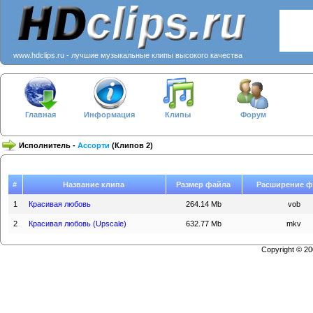
www.hdclips.ru - лучшие музыкальные клипы высокого качества
Главная
Информация
Клипы
Форум
Исполнитель -
Ассорти
(Клипов 2)
#
Название клипа
Размер файла
Расширение ф
1
Красивая любовь
264.14 Mb
vob
2
Красивая любовь (Upscale)
632.77 Mb
mkv
Copyright © 2