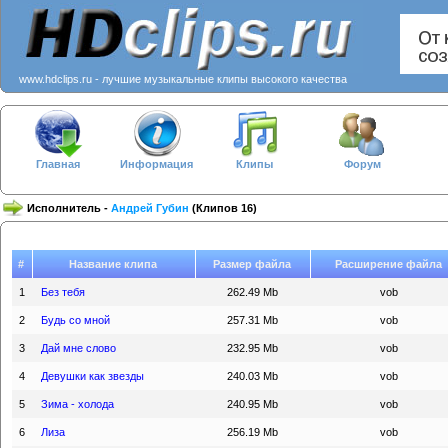
www.hdclips.ru - лучшие музыкальные клипы высокого качества
Главная
Информация
Клипы
Форум
Исполнитель -
Андрей Губин
(Клипов 16)
#
Название клипа
Размер файла
Расширение файла
1
Без тебя
262.49 Mb
vob
2
Будь со мной
257.31 Mb
vob
3
Дай мне слово
232.95 Mb
vob
4
Девушки как звезды
240.03 Mb
vob
5
Зима - холода
240.95 Mb
vob
6
Лиза
256.19 Mb
vob