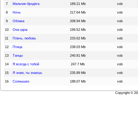
7
Мальчик-бродяга
189.21 Mb
vob
8
Ночь
217.64 Mb
vob
9
Облака
208.94 Mb
vob
10
Она одна
199.52 Mb
vob
11
Плачь, любовь
233.62 Mb
vob
12
Птица
238.03 Mb
vob
13
Танцы
240.81 Mb
vob
14
Я всегда с тобой
247.7 Mb
vob
15
Я знаю, ты знаешь
235.89 Mb
vob
16
Солнышко
188.07 Mb
vob
Copyright © 2