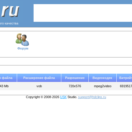
ого качества
Форум
р файла
Расширение файла
Разрешение
Видеокодек
Битрей
.43 Mb
vob
720x576
mpeg2video
691951
Copyright © 2008-2026
USK
Studio.
support@hdclips.ru