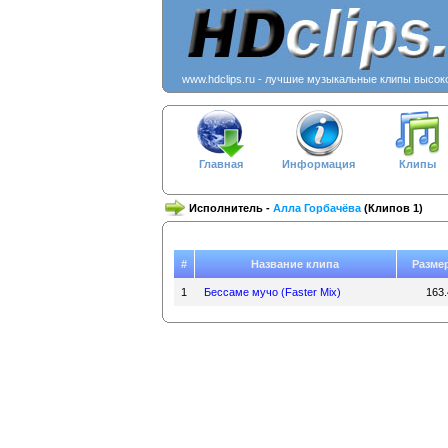
www.hdclips.ru - лучшие музыкальные клипы высок
Главная
Информация
Клипы
Исполнитель -
Алла Горбачёва
(Клипов 1)
#
Название клипа
Разме
1
Бессаме мучо (Faster Mix)
163