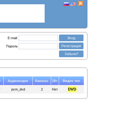
E-mail:
Вход
Регистрация
Пароль
Забыли?
т
Аудиокодек
Каналы
18+
Видео тип
7
pcm_dvd
2
Нет