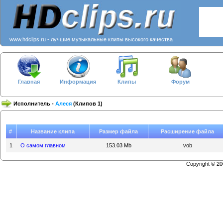
www.hdclips.ru - лучшие музыкальные клипы высокого качества
Главная
Информация
Клипы
Форум
Исполнитель -
Алеся
(Клипов 1)
#
Название клипа
Размер файла
Расширение файла
1
О самом главном
153.03 Mb
vob
Copyright © 2