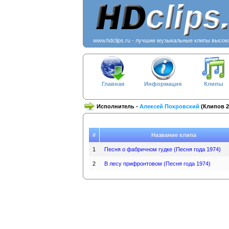
www.hdclips.ru - лучшие музыкальные клипы высок
Главная
Информация
Клипы
Исполнитель -
Алексей Покровский
(Клипов 2
#
Название клипа
1
Песня о фабричном гудке (Песня года 1974)
2
В лесу прифронтовом (Песня года 1974)