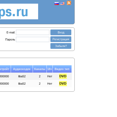
E-mail:
Вход
Регистрация
Пароль
Забыли?
итрейт
Аудиокодек
Каналы
18+
Видео тип
800000
liba52
2
Нет
800000
liba52
2
Нет