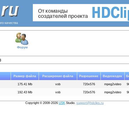
ого качества
Форум
)
Размер файла
Расширение файла
Разрешение
Видеокодек
Б
175.41 Mb
vob
720x576
mpeg2video
9
192.43 Mb
vob
720x576
mpeg2video
9
Copyright © 2008-2026
USK
Studio.
support@hdclips.ru