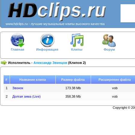
www.hdclips.ru - лучшие музыкальные клипы высокого качества
Главная
Информация
Клипы
Форум
Исполнитель -
Александр Звинцов
(Клипов 2)
#
Название клипа
Размер файла
Расширение файла
1
Звонок
173.38 Mb
vob
2
Долгая зима (Live)
358.38 Mb
vob
Copyright © 2