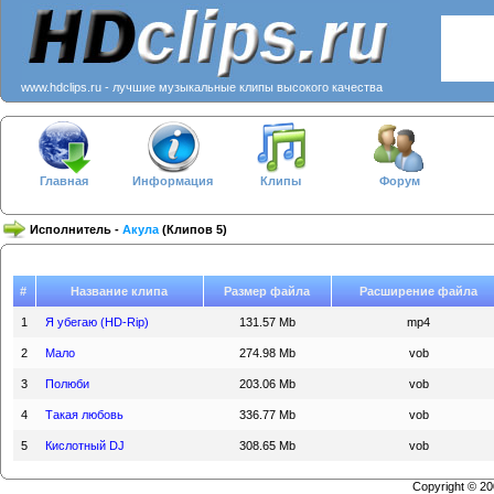
www.hdclips.ru - лучшие музыкальные клипы высокого качества
Главная
Информация
Клипы
Форум
Исполнитель -
Акула
(Клипов 5)
#
Название клипа
Размер файла
Расширение файла
1
Я убегаю (HD-Rip)
131.57 Mb
mp4
2
Мало
274.98 Mb
vob
3
Полюби
203.06 Mb
vob
4
Такая любовь
336.77 Mb
vob
5
Кислотный DJ
308.65 Mb
vob
Copyright © 2